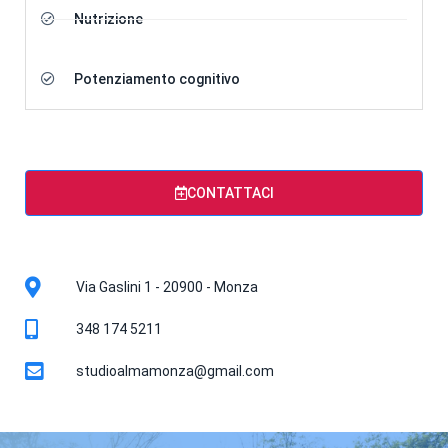
Nutrizione
Potenziamento cognitivo
CONTATTACI
Via Gaslini 1 - 20900 - Monza​
348 174 5211
studioalmamonza@gmail.com​