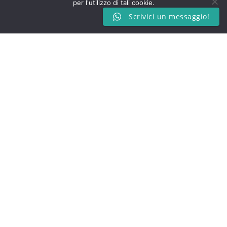
per l'utilizzo di tali cookie.
Nel nostro studio operano psicologi, psicoterapeuti,
Scrivici un messaggio!
massoterapisti, osteopati e nutrizionisti.
Ok
P.IVA: 09981850960
CONTATTI
Via Gaslini 1 - 20900 - Monza​
348 174 5211
studioalmamonza@gmail.com
SOCIAL
Studio Professionale Alma Monza – Sede Legale: Via San Rainaldo
7, 20863 Concorezzo MB – P.IVA: 09981850960