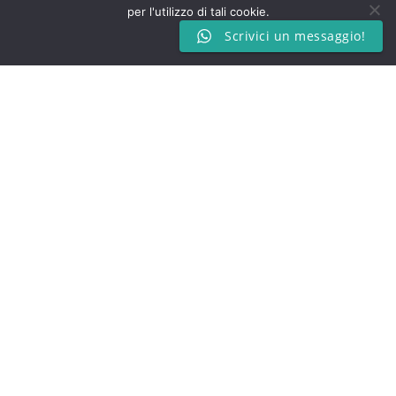
per l'utilizzo di tali cookie.
Scrivici un messaggio!
Dottoressa Giuditta Parma
Ok
Psicologa Clinica e psicoterapeuta sistemica
relazionale in formazione